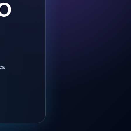
O
ica