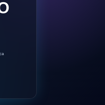
O
ica