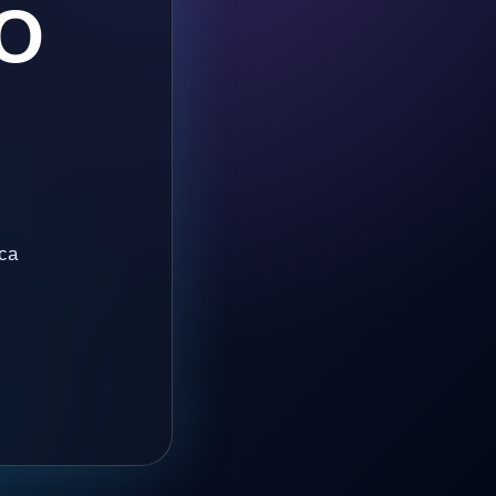
O
ica