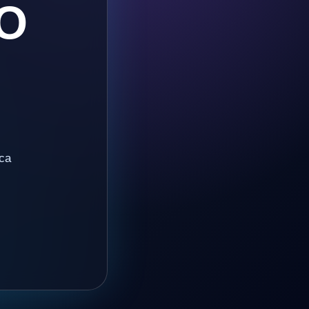
O
ica