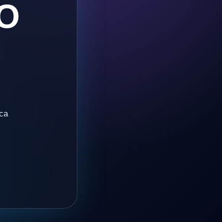
O
ica