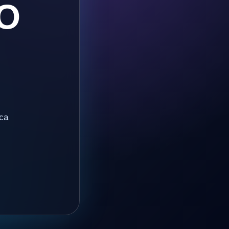
O
ica