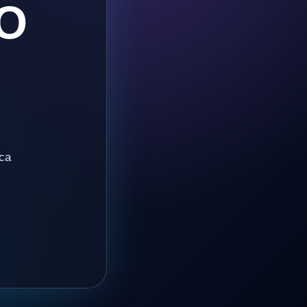
O
ica